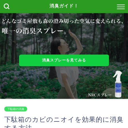
消臭ガイド！
消臭スプレーを見てみる
下駄箱の消臭
下駄箱のカビのニオイを効果的に消臭
する方法