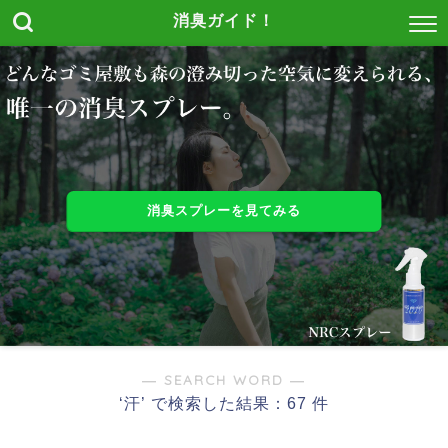
消臭ガイド！
消臭スプレーを見てみる
― SEARCH WORD ―
‘汗’ で検索した結果：67 件