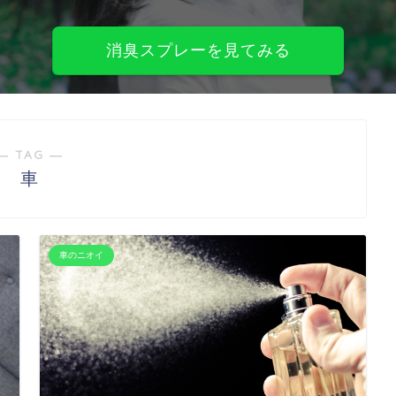
消臭スプレーを見てみる
― TAG ―
車
車のニオイ