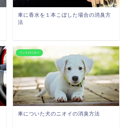
車に香水を１本こぼした場合の消臭方
法
ペットのニオイ
車についた犬のニオイの消臭方法